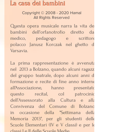
La casa dei bambini
Copyright ©
2008 - 2020
Hamal
All Rights Reserved
Questa opera musicale narra la vita dei
bambini dell'orfanotrofio diretto dal
medico, pedagogo e scrittore
polacco Janusz Korczak nel ghetto di
Varsavia.
La prima rappresentazione è avvenuta
nel 2013 a Bolzano, quando alcuni ragazzi
del gruppo teatrale, dopo alcuni anni di
formazione e recite di fine anno interne
all'Associazione, hanno presentato
questo recital, col patrocinio
dell’Assessorato alla Cultura e alla
Convivenza del Comune di Bolzano,
in occasione della "Settimana della
Memoria 2013", per gli studenti delle
Scuole Elementari (IV e V classi) e per le
classi I e II delle Scuole Medie.