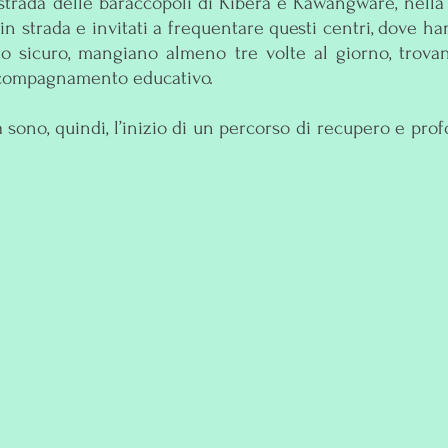
 strada delle baraccopoli di Kibera e Kawangware, nella p
n strada e invitati a frequentare questi centri, dove h
o sicuro, mangiano almeno tre volte al giorno, trovan
accompagnamento educativo.
a sono, quindi, l’inizio di un percorso di recupero e 