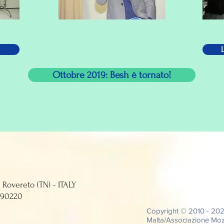
Ottobre 2019: Besh è tornato!
tti, 12 - 38068 Rovereto (TN) - ITALY
0224 - C.F. 94039690220
Copyright © 2010 - 20
Malta/Associazione Moza