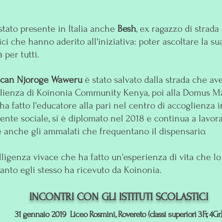
stato presente in Italia anche
Besh
, ex ragazzo di strad
tici che hanno aderito all'iniziativa: poter ascoltare la su
 per tutti.
can Njoroge Waweru
è stato salvato dalla strada che ave
oglienza di Koinonia Community Kenya, poi alla Domus Ma
a fatto l'educatore alla pari nel centro di accoglienza 
tente sociale, si è diplomato nel 2018 e continua a lavo
e anche gli ammalati che frequentano il dispensario.
ligenza vivace che ha fatto un'esperienza di vita che lo
uanto egli stesso ha ricevuto da Koinonia.
INCONTRI CON GLI ISTITUTI SCOLASTICI
31 gennaio 2019 Liceo Rosmini, Rovereto (classi superiori 3Fr, 4Gr