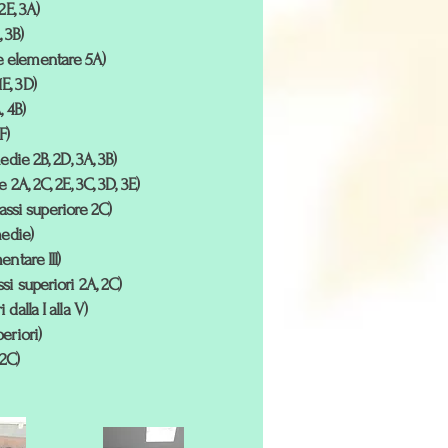
2E, 3A)
 3B)
se elementare 5A)
1E, 3D)
, 4B)
F)
edie 2B, 2D, 3A, 3B)
 2A, 2C, 2E, 3C, 3D, 3E)
assi superiore 2C)
medie)
ntare III)
si superiori 2A, 2C)
dalla I alla V)
eriori)
 2C)