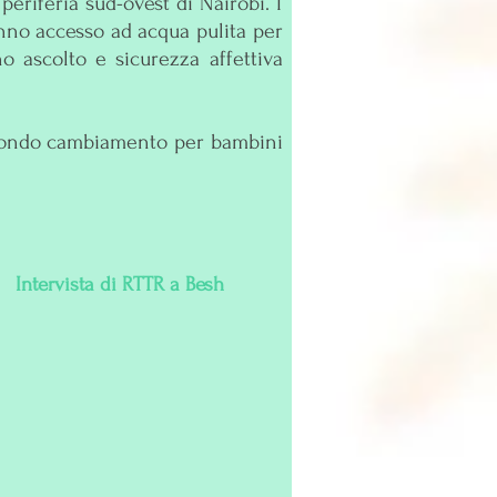
eriferia sud-ovest di Nairobi. I
anno accesso ad acqua pulita per
o ascolto e sicurezza affettiva
profondo cambiamento per bambini
Intervista di RTTR a Besh