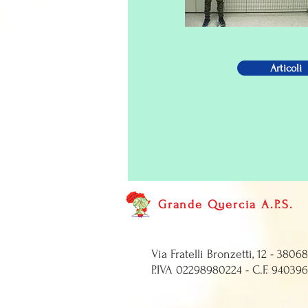
Articoli
Grande Quercia A.P.S.
Via Fratelli Bronze
P.IVA 0229898