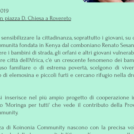
2019
 in piazza D. Chiesa a Rovereto
sensibilizzare la cittadinanza, soprattutto i giovani, su
comunità fondata in Kenya dal comboniano Renato Sesan
tere i bambini di strada, gli orfani e altri giovani vulnerabi
re città dell'Africa, c'è un crescente fenomeno dei bam
buso familiare o di estrema povertà, scelgono di vive
di elemosina e piccoli furti e cercano rifugio nella dro
i inserisce nel più ampio progetto di cooperazione i
'Moringa per tutti' che vede il contributo della Pro
mmunity.
nza di Koinonia Community nascono con la precisa vo