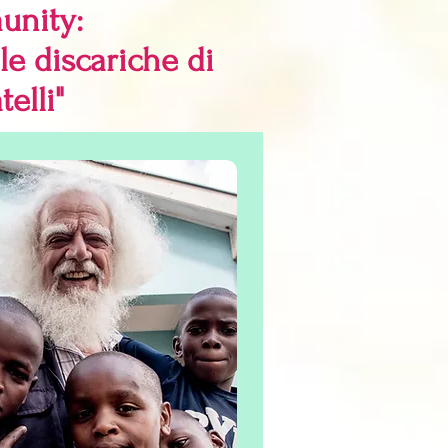
unity:
lle discariche di
elli"