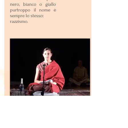
nero, bianco o giallo
purtroppo il nome è
sempre lo stesso:
razzismo.
Lo spettacolo è stato presentato dal
gruppo recita ragazzi, in collaborazione
con il Comune di Rovereto,
il 25
aprile 2019 alla Filarmonica di Rovereto.
Locandina