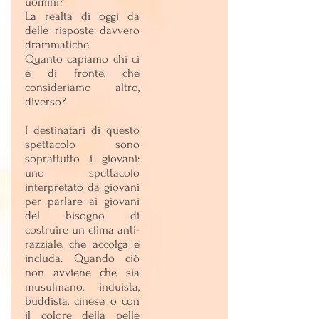
uomini?
La realtà di oggi dà
delle risposte davvero
drammatiche.
Quanto capiamo chi ci
è di fronte, che
consideriamo altro,
diverso?
I destinatari di questo
spettacolo sono
soprattutto i giovani:
uno spettacolo
interpretato da giovani
per parlare ai giovani
del bisogno di
costruire un clima anti-
razziale, che accolga e
includa. Quando ciò
non avviene che sia
musulmano, induista,
buddista, cinese o con
il colore della pelle