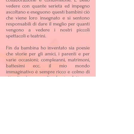
vedere con quante serietà ed impegno
ascoltano e eseguono questi bambini ciò
che viene loro insegnato e si sentono
responsabili di dare il meglio per quanti
vengono a vedere i nostri piccoli
spettacoli e teatrini.
Fin da bambina ho inventato sia poesie
che storie per gli amici, i parenti e per
varie occasioni; compleanni, matrimoni,
battesimi ecc. il mio mondo
immaginativo è sempre ricco e colmo di
stimoli che a volte faccio fatica a
trattenere; ecco allora la necessità di
avere sempre un foglio e una penna a
disposizione e ultimamente il
registratore per non perdere nulla."
Grande Quercia A.P.S.