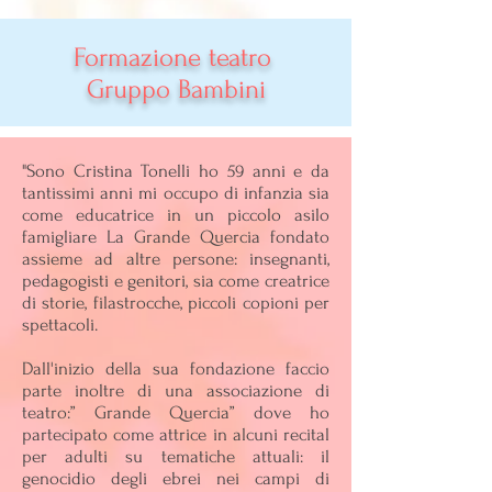
Formazione teatro
Gruppo Bambini
"Sono Cristina Tonelli ho 59 anni e da
tantissimi anni mi occupo di infanzia sia
come educatrice in un piccolo asilo
famigliare La Grande Quercia fondato
assieme ad altre persone: insegnanti,
pedagogisti e genitori, sia come creatrice
di storie, filastrocche, piccoli copioni per
spettacoli.
Dall'inizio della sua fondazione faccio
parte inoltre di una associazione di
teatro:” Grande Quercia” dove ho
partecipato come attrice in alcuni recital
per adulti su tematiche attuali: il
genocidio degli ebrei nei campi di