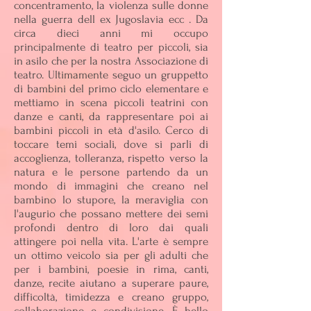
concentramento, la violenza sulle donne
nella guerra dell ex Jugoslavia ecc . Da
circa dieci anni mi occupo
principalmente di teatro per piccoli, sia
in asilo che per la nostra Associazione di
teatro. Ultimamente seguo un gruppetto
di bambini del primo ciclo elementare e
mettiamo in scena piccoli teatrini con
danze e canti, da rappresentare poi ai
bambini piccoli in età d'asilo. Cerco di
toccare temi sociali, dove si parli di
accoglienza, tolleranza, rispetto verso la
natura e le persone partendo da un
mondo di immagini che creano nel
bambino lo stupore, la meraviglia con
l'augurio che possano mettere dei semi
profondi dentro di loro dai quali
attingere poi nella vita. L'arte è sempre
un ottimo veicolo sia per gli adulti che
per i bambini, poesie in rima, canti,
danze, recite aiutano a superare paure,
difficoltà, timidezza e creano gruppo,
collaborazione e condivisione. È bello