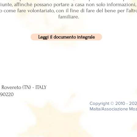
giunte, affinché possano portare a casa non solo informazioni
ome fare volontariato, con il fine di fare del bene per l'alt
familiare.
Leggi il documento integrale
tti, 12 - 38068 Rovereto (TN) - ITALY
0224 - C.F. 94039690220
Copyright © 2010 - 20
Malta/Associazione Moza