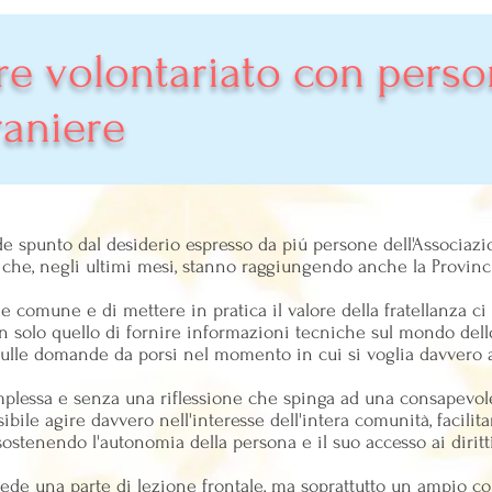
re volontariato con pers
raniere
 spunto dal desiderio espresso da piú persone dell'Associazio
 che, negli ultimi mesi, stanno raggiungendo anche la Provinci
ene comune e di mettere in pratica il valore della fratellanza c
on solo quello di fornire informazioni tecniche sul mondo dello
 sulle domande da porsi nel momento in cui si voglia davvero 
mplessa e senza una riflessione che spinga ad una consapevole
sibile agire davvero nell'interesse dell'intera comunità, facili
sostenendo l'autonomia della persona e il suo accesso ai diritti
evede una parte di lezione frontale, ma soprattutto un ampio c