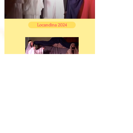
Locandina 2024
Grande Quercia A.P.S.
Via Fratelli Bronzetti,
12 - 38068
Rovereto (TN) -
ITALY
P.IVA
02298980224
- C.F.
94039690220